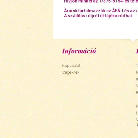
Hívjon minket az 1/375-8154-es tel
Áraink tartalmazzák az ÁFÁ-t és az 
A szállítási díjról itt tájékozódhat.
Információ
Kapcsolat
T
Cégeknek
N