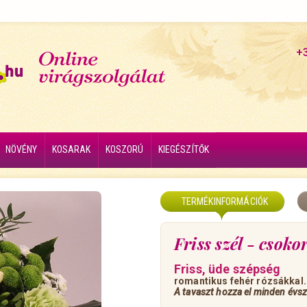
+
NÖVÉNY
KOSARAK
KOSZORÚ
KIEGÉSZÍTŐK
TERMÉKINFORMÁCIÓK
Friss szél - csok
Friss, üde szépség
romantikus fehér rózsákkal.
A tavaszt hozza el minden évsz