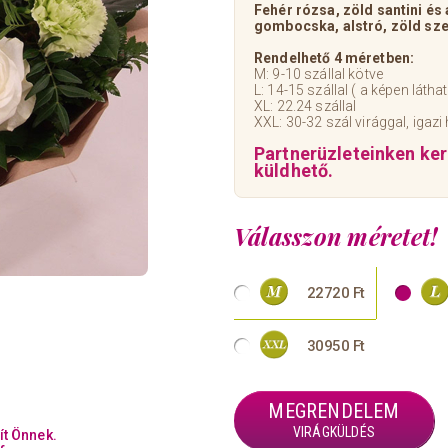
Fehér rózsa, zöld santini és
gombocska, alstró, zöld sze
Rendelhető 4 méretben:
M: 9-10 szállal kötve
L: 14-15 szállal ( a képen látha
XL: 22.24 szállal
XXL: 30-32 szál virággal, igaz
Partnerüzleteinken ke
küldhető.
Válasszon méretet!
22720 Ft
30950 Ft
MEGRENDELEM
VIRÁGKÜLDÉS
ít Önnek.