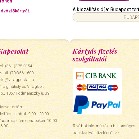
efonon
A kiszállítás díja: Budapest t
üdvözlőkártyát.
BUDAPE
Kapcsolat
Kártyás fizetés
szolgáltatói
el: (36-1)375-8154
Mobil:
(70)366-1600
info@viragposta.hu
Virágműhely és Virágbolt:
Bp., 1067 Podmaniczky u. 39.
yitva tartás:
Hétfő–szombat: 9:00 ‑ 20:00
Vasárnap, ünnepnapokon: 10:00 ‑
További információk a biztonságos
16:00
bankkártyás fizetésről. >>