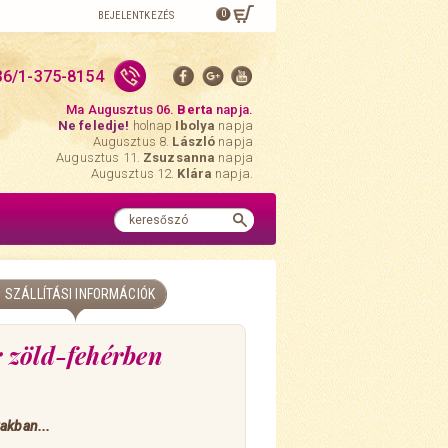
0
BEJELENTKEZÉS
36/1-375-8154
Ma Augusztus 06.
Berta
napja.
Ne feledje!
holnap
Ibolya
napja
Augusztus 8.
László
napja
Augusztus 11.
Zsuzsanna
napja
Augusztus 12.
Klára
napja.
SZÁLLÍTÁSI INFORMÁCIÓK
or zöld-fehérben
akban...