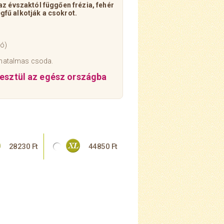
 az évszaktól függően frézia, fehér
gfű alkotják a csokrot.
tó)
i hatalmas csoda.
resztül az egész országba
28230 Ft
44850 Ft