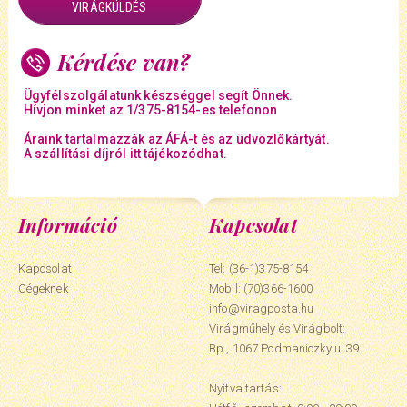
VIRÁGKÜLDÉS
Kérdése van?
Ügyfélszolgálatunk készséggel segít Önnek.
Hívjon minket az 1/375-8154-es telefonon
Áraink tartalmazzák az ÁFÁ-t és az üdvözlőkártyát.
A szállítási díjról itt tájékozódhat.
Információ
Kapcsolat
Kapcsolat
Tel: (36-1)375-8154
Cégeknek
Mobil:
(70)366-1600
info@viragposta.hu
Virágműhely és Virágbolt:
Bp., 1067 Podmaniczky u. 39.
Nyitva tartás: