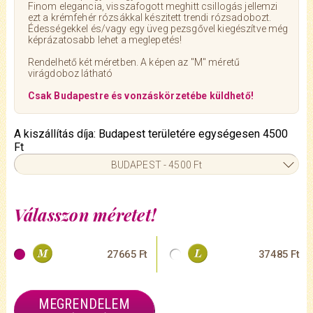
Finom elegancia, visszafogott meghitt csillogás jellemzi
ezt a krémfehér rózsákkal készitett trendi rózsadobozt.
Édességekkel és/vagy egy üveg pezsgővel kiegészítve még
képrázatosabb lehet a meglepetés!
Rendelhető két méretben. A képen az "M" méretű
virágdoboz látható
Csak Budapestre és vonzáskörzetébe küldhető!
A kiszállítás díja: Budapest területére egységesen 4500
Ft
BUDAPEST - 4500 Ft
Válasszon méretet!
27665 Ft
37485 Ft
MEGRENDELEM