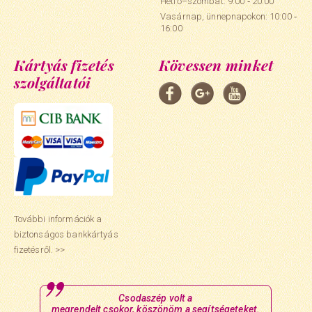
Hétfő–szombat: 9:00 ‑ 20:00
Vasárnap, ünnepnapokon: 10:00 ‑
16:00
Kártyás fizetés
Kövessen minket
szolgáltatói
További információk a
biztonságos bankkártyás
fizetésről. >>
Csodaszép volt a
megrendelt csokor, köszönöm a segítségeteket.