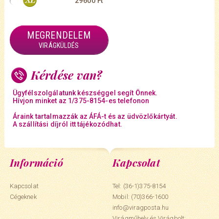
29600 Ft
MEGRENDELEM
VIRÁGKÜLDÉS
Kérdése van?
Ügyfélszolgálatunk készséggel segít Önnek.
Hívjon minket az 1/375-8154-es telefonon
Áraink tartalmazzák az ÁFÁ-t és az üdvözlőkártyát.
A szállítási díjról itt tájékozódhat.
Információ
Kapcsolat
Kapcsolat
Tel: (36-1)375-8154
Cégeknek
Mobil:
(70)366-1600
info@viragposta.hu
Virágműhely és Virágbolt: