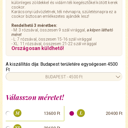
különleges zöldekkel és vidám téli kiegésztőkel kötött kerek
csokor.
Karácsonyi üdvözletnek, téli névnapra, születésnapra ez a
csokor biztosan emlékezetes ajándék lesz!
Rendelhető 3 méretben:
- M: 3 rózsával, összesen 9 szál virággal,
a képen látható
méret
- L: 7 rózsával, összesen 15-16 szál virággal
- XL: 11 rózsával, összesen 21-22 szál virággal
Országosan küldhető!
A kiszállítás díja: Budapest területére egységesen 4500
Ft
BUDAPEST - 4500 Ft
Válasszon méretet!
13600 Ft
20400 Ft