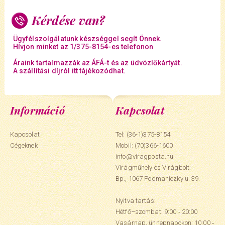
Kérdése van?
Ügyfélszolgálatunk készséggel segít Önnek.
Hívjon minket az 1/375-8154-es telefonon
Áraink tartalmazzák az ÁFÁ-t és az üdvözlőkártyát.
A szállítási díjról itt tájékozódhat.
Információ
Kapcsolat
Kapcsolat
Tel: (36-1)375-8154
Cégeknek
Mobil:
(70)366-1600
info@viragposta.hu
Virágműhely és Virágbolt:
Bp., 1067 Podmaniczky u. 39.
Nyitva tartás:
Hétfő–szombat: 9:00 ‑ 20:00
Vasárnap, ünnepnapokon: 10:00 ‑