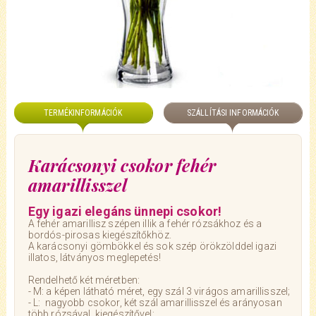
TERMÉKINFORMÁCIÓK
SZÁLLÍTÁSI INFORMÁCIÓK
Karácsonyi csokor fehér
amarillisszel
Egy igazi elegáns ünnepi csokor!
A fehér amarillisz szépen illik a fehér rózsákhoz és a
bordós-pirosas kiegészítőkhöz.
A karácsonyi gömbökkel és sok szép örökzölddel igazi
illatos, látványos meglepetés!
Rendelhető két méretben:
- M: a képen látható méret, egy szál 3 virágos amarillisszel;
- L: nagyobb csokor, két szál amarillisszel és arányosan
több rózsával, kiegészítővel;