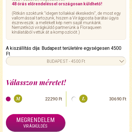
48 órás előrendeléssel országosan küldhető!
(Ritkán szoktunk "idegen tollakkal ékeskedni", de most egy
vallomással tartozunk, hiszen a Virágposta barátai úgyis
észreveszik: a mellékelt kép nem saját munkánk.
Nemzetközi virágküldő partnerünk a Floraqueen
kínálatából vettük át a kompozíciót.)
A kiszállítás díja: Budapest területére egységesen 4500
Ft
BUDAPEST - 4500 Ft
Válasszon méretet!
22290 Ft
30690 Ft
MEGRENDELEM
VIRÁGKÜLDÉS