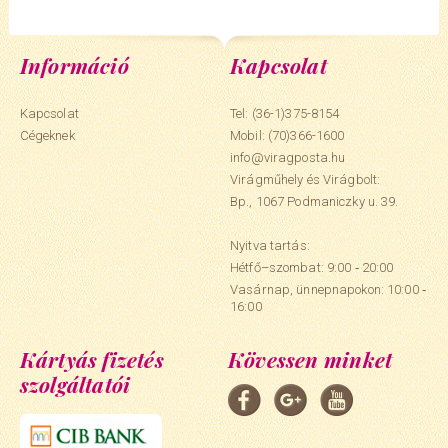
Információ
Kapcsolat
Kapcsolat
Tel: (36-1)375-8154
Cégeknek
Mobil:
(70)366-1600
info@viragposta.hu
Virágműhely és Virágbolt:
Bp., 1067 Podmaniczky u. 39.
Nyitva tartás:
Hétfő–szombat: 9:00 ‑ 20:00
Vasárnap, ünnepnapokon: 10:00 ‑
16:00
Kártyás fizetés
Kövessen minket
szolgáltatói