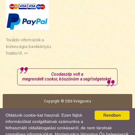
További információk a
biztonságos bankkártyás
fizetésről. >>
Csodaszép volt a
megrendelt csokor, köszönöm a segítségeteket.
Copyright © 2026 Virágposta
Oldalunk optimális megtekintéséhez a Mozilla Firefox vagy a Google Chrome
Oldalunk cookie-kat használ. Ezen fájlok
Rendben
böngészőt ajánljuk.
információkat szolgáltatnak számunkra a
felhasználó oldallátogatási szokásairól, de nem tárolnak
személyes információkat. Honlapunkra látogatva Ön beleegyezik