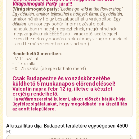
Virágsimogató Party
-jára!!!
(Virágsimogató party:
"Ladies go wild in the flowershop"
Egy délután, amikor teljesülhet a hölgyek álma. Egy délután,
amikor néhány hölgy beszabadulhat a virágboltba.
Egy
délután
, amikor egy pohár finom rozéval oldott
hangulatban mindent megnézhetnek, megérinthetnek,
megszagolhatnak ÉÉÉÉS profi virágkötői segítséggel
elkészíthetnek egy csodás csokrot vagy virágkompozíciót!
...amit természetesen haza is vihetnek!)
Rendelhető 3 méretben:
- M 11 szállal
- L 17 szállal
- XL 25 szállal (a képen látható méret)
Csak Budapestre és vonzáskörzetébe
küldhető 5 munkanapos előrendeléssel!
Valentin napra febr 12-ig, illetve a készlet
erejéig rendelhető.
Ha
vidékre
szeretné küldeni, akkor először kérjük hívja
ügyfélszolgálatunkat, hogy megoldható-e a kiszállítás
az adott településre.
A kiszállítás díja: Budapest területére egységesen 4500
Ft