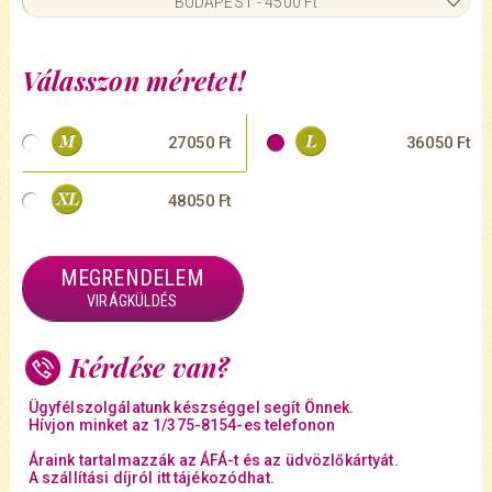
BUDAPEST - 4500 Ft
Válasszon méretet!
27050 Ft
36050 Ft
48050 Ft
MEGRENDELEM
VIRÁGKÜLDÉS
Kérdése van?
Ügyfélszolgálatunk készséggel segít Önnek.
Hívjon minket az 1/375-8154-es telefonon
Áraink tartalmazzák az ÁFÁ-t és az üdvözlőkártyát.
A szállítási díjról itt tájékozódhat.