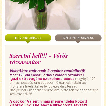
TERMÉKINFORMÁCIÓK
SZÁLLÍTÁSI INFORMÁCIÓK
Szeretni kell!!! - Vörös
rózsacsokor
Valentinre már csak 2 csokor rendelhető!
Most 120 cm hosszú óriás ekvádori rózsákkal
Igazi extravagáns szerelmes csoda
nagyfejű, 120
cm-es hosszúszárú ecuadori rózsákkal, hatalmas
monstera levelekkel és lendületes díszítéssel.
Nagyvonalú, modern csokor, ami biztosan megdobogtatja
kedvese szívét!
A csokor Valentin napi megrendelői között
kisorsolunk 3 belépőt a Virágposta tavaszi