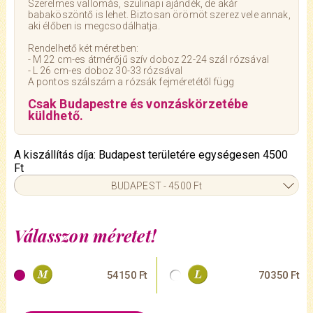
Szerelmes vallomás, szülinapi ajándék, de akár
babaköszöntő is lehet. Biztosan örömöt szerez vele annak,
aki élőben is megcsodálhatja.
Rendelhető két méretben:
- M 22 cm-es átmérőjű szív doboz 22-24 szál rózsával
- L 26 cm-es doboz 30-33 rózsával
A pontos szálszám a rózsák fejméretétől függ
Csak Budapestre és vonzáskörzetébe
küldhető.
A kiszállítás díja: Budapest területére egységesen 4500
Ft
BUDAPEST - 4500 Ft
Válasszon méretet!
54150 Ft
70350 Ft