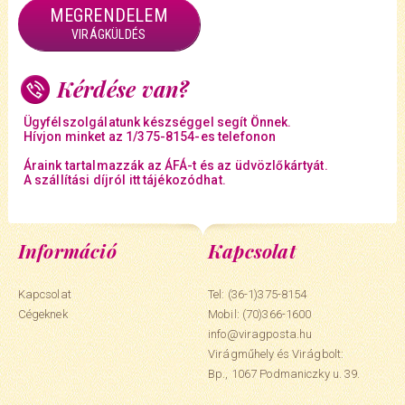
MEGRENDELEM
VIRÁGKÜLDÉS
Kérdése van?
Ügyfélszolgálatunk készséggel segít Önnek.
Hívjon minket az 1/375-8154-es telefonon
Áraink tartalmazzák az ÁFÁ-t és az üdvözlőkártyát.
A szállítási díjról itt tájékozódhat.
Információ
Kapcsolat
Kapcsolat
Tel: (36-1)375-8154
Cégeknek
Mobil:
(70)366-1600
info@viragposta.hu
Virágműhely és Virágbolt:
Bp., 1067 Podmaniczky u. 39.