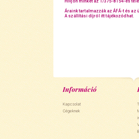
Hívjon minket az 1/375-8154-es tel
Áraink tartalmazzák az ÁFÁ-t és az 
A szállítási díjról itt tájékozódhat.
Információ
Kapcsolat
T
Cégeknek