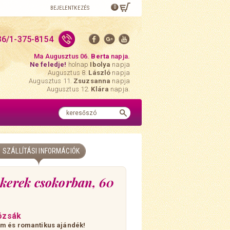
0
BEJELENTKEZÉS
36/1-375-8154
Ma Augusztus 06.
Berta
napja.
Ne feledje!
holnap
Ibolya
napja
Augusztus 8.
László
napja
Augusztus 11.
Zsuzsanna
napja
Augusztus 12.
Klára
napja.
SZÁLLÍTÁSI INFORMÁCIÓK
 kerek csokorban, 60
ózsák
m és romantikus ajándék!