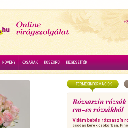
+
NÖVÉNY
KOSARAK
KOSZORÚ
KIEGÉSZÍTŐK
TERMÉKINFORMÁCIÓK
Rózsaszín rózsák
cm-es rózsákból
Vidám babás rózsaszín r
csodás kerek csokorban. Fino