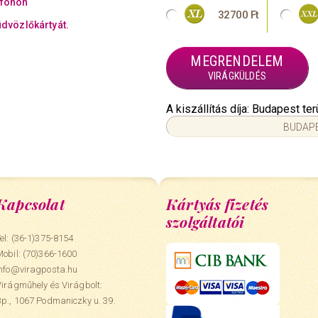
efonon
32700 Ft
üdvözlőkártyát.
MEGRENDELEM
VIRÁGKÜLDÉS
A kiszállítás díja: Budapest t
BUDAPE
Kapcsolat
Kártyás fizetés
szolgáltatói
el: (36-1)375-8154
Mobil:
(70)366-1600
info@viragposta.hu
Virágműhely és Virágbolt:
Bp., 1067 Podmaniczky u. 39.