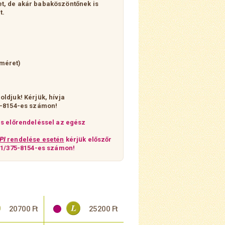
t, de akár babaköszöntőnek is
t.
 méret)
oldjuk!
Kérjük, hívja
5-8154-es számon!
ás előrendeléssel az egész
PI
rendelése esetén
kérjük előszőr
z 1/375-8154-es számon!
20700 Ft
25200 Ft