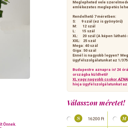
Meglepheted vele szerelmede
emlékezetes meglepetés lehe
Rendelhető 7 méretben:
S: 9 szál
(ez is gyönyörű)
M: 12 szál
L: 15 szál
XL: 20 szál (A képen látható
XXL: 25 szál
Mega: 40 szál
Giga: 50 szál
Ennél is nagyobb legyen? Meg
ügyfélszolgálatunkat az 1/37
Budapestre aznapra is! 24 ór
országba küldhető!
XL vagy nagyobb csokor
AZNA
hívja ügyfélszolgálatunkat a
Válasszon méretet!
16200 Ft
ít Önnek.