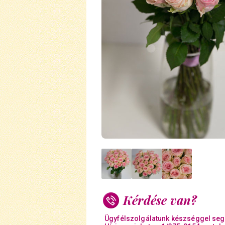
Kérdése van?
Ügyfélszolgálatunk készséggel seg