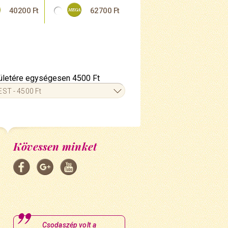
40200 Ft
62700 Ft
erületére egységesen 4500 Ft
ST - 4500 Ft
Kövessen minket
Csodaszép volt a