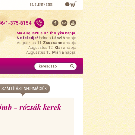
0
BEJELENTKEZÉS
36/1-375-8154
Ma Augusztus 07.
Ibolyka
napja.
Ne feledje!
holnap
László
napja
Augusztus 11.
Zsuzsanna
napja
Augusztus 12.
Klára
napja
Augusztus 15.
Mária
napja.
SZÁLLÍTÁSI INFORMÁCIÓK
ömb - rózsák kerek