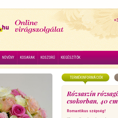
+
NÖVÉNY
KOSARAK
KOSZORÚ
KIEGÉSZÍTŐK
TERMÉKINFORMÁCIÓK
Rózsaszín rózsag
csokorban, 40 cm
Romantikus szépség!