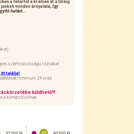
en a fehértől a krémen át a lilláig
 pinkek minden árnyalata,
így
gyító hatást...
éret)
epes szárhosszúságú rózsákat
tt találja!
zállítását minimum 24 órás
áskörzetébe küldhető!!!
e a kompozíciónak.
32700 Ft
40200 Ft