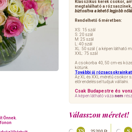
Klasszikus kerek csokor, amib
megtalálható a rózsaszínek,
biztosítva a lehető legjobb nőlá
Rendelhető 6 méretben:
XS: 15 szál
S: 20 szál
M: 25 szál
L: 40 szál
XL: 50 szál ( a képen látható m
XXL: 75 szál
A csokorba 40, 50 cm-es köz
kötünk.
További új rózsacsokrainkat i
Az XL és XXL méretű csokor s
előrendeléssel tudjuk vállalni.
Csak Budapestre és vonz
A képen látható váza
nem
rész
Válasszon méretet!
ít Önnek.
efonon
25200 Ft