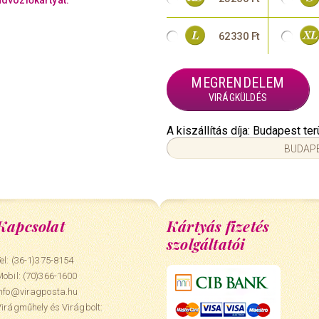
üdvözlőkártyát.
62330 Ft
MEGRENDELEM
VIRÁGKÜLDÉS
A kiszállítás díja: Budapest t
BUDAPE
Kapcsolat
Kártyás fizetés
szolgáltatói
el: (36-1)375-8154
Mobil:
(70)366-1600
info@viragposta.hu
Virágműhely és Virágbolt: