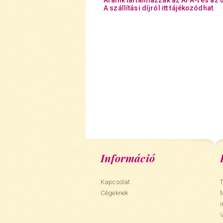
Áraink tartalmazzák az ÁFÁ-t és az 
A szállítási díjról itt tájékozódhat.
Információ
Kapcsolat
T
Cégeknek