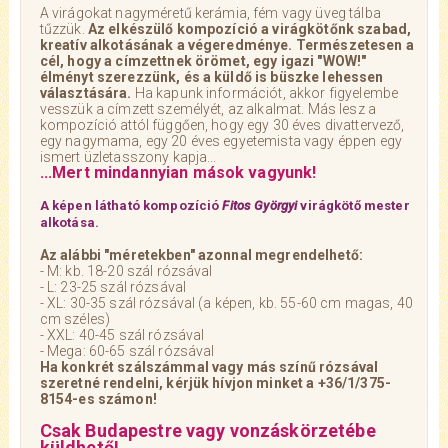
A virágokat nagyméretű kerámia, fém vagy üveg tálba
tűzzük.
Az elkészülő kompozíció a virágkötőnk szabad,
kreatív alkotásának a végeredménye. Természetesen a
cél, hogy a címzettnek örömet, egy igazi "WOW!"
élményt szerezzünk, és a küldő is büszke lehessen
választására.
Ha kapunk információt, akkor figyelembe
vesszük a címzett személyét, az alkalmat. Más lesz a
kompozíció attól függően, hogy egy 30 éves divattervező,
egy nagymama, egy 20 éves egyetemista vagy éppen egy
ismert üzletasszony kapja...
...Mert mindannyian mások vagyunk!
A képen látható kompozíció
Fitos Györgyi
virágkötő mester
alkotása.
Az alábbi "méretekben" azonnal megrendelhető:
- M: kb. 18-20 szál rózsával
- L: 23-25 szál rózsával
- XL: 30-35 szál rózsával (a képen, kb. 55-60 cm magas, 40
cm széles)
- XXL: 40-45 szál rózsával
- Mega: 60-65 szál rózsával
Ha konkrét szálszámmal vagy más színű rózsával
szeretné rendelni, kérjük hívjon minket a +36/1/375-
8154-es számon!
Csak Budapestre vagy vonzáskörzetébe
küldhető!