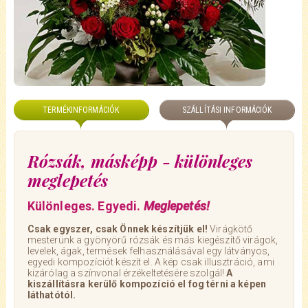
TERMÉKINFORMÁCIÓK
SZÁLLÍTÁSI INFORMÁCIÓK
Rózsák, másképp - különleges
meglepetés
Különleges. Egyedi.
Meglepetés!
Csak egyszer, csak Önnek készítjük el!
Virágkötő
mesterünk a gyönyörű rózsák és más kiegészítő virágok,
levelek, ágak, termések felhasználásával egy látványos,
egyedi kompozíciót készít el. A kép csak illusztráció, ami
kizárólag a színvonal érzékeltetésére szolgál!
A
kiszállításra kerülő kompozíció el fog térni a képen
láthatótól.