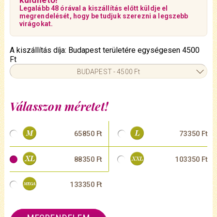
Legalább 48 órával a kiszállítás előtt küldje el
megrendelését, hogy be tudjuk szerezni a legszebb
virágokat.
A kiszállítás díja: Budapest területére egységesen 4500
Ft
BUDAPEST - 4500 Ft
Válasszon méretet!
65850 Ft
73350 Ft
88350 Ft
103350 Ft
133350 Ft