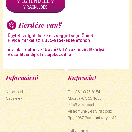
MEGRENDELEM
VIRÁGKÜLDÉS
Kérdése van?
Ügyfélszolgálatunk készséggel segít Önnek.
Hívjon minket az 1/375-8154-es telefonon
Áraink tartalmazzák az ÁFÁ-t és az üdvözlőkártyát.
A szállítási díjról itt tájékozódhat.
Információ
Kapcsolat
Kapcsolat
Tel: (36-1)375-8154
Cégeknek
Mobil:
(70)366-1600
info@viragposta.hu
Virágműhely és Virágbolt:
Bp., 1067 Podmaniczky u. 39.
Nyitva tartás: