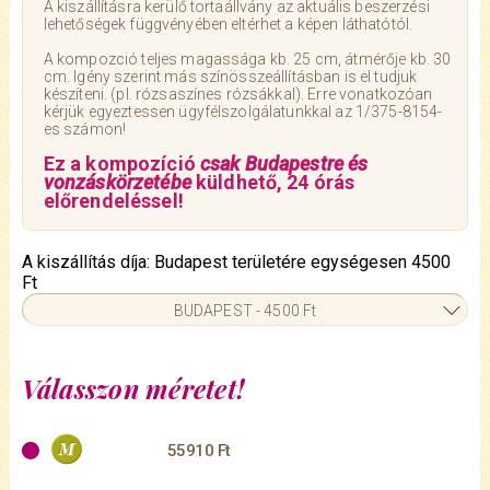
A kiszállításra kerülő tortaállvány az aktuális beszerzési
lehetőségek függvényében eltérhet a képen láthatótól.
A kompozció teljes magassága kb. 25 cm, átmérője kb. 30
cm. Igény szerint más színösszeállításban is el tudjuk
készíteni. (pl. rózsaszínes rózsákkal). Erre vonatkozóan
kérjük egyeztessen ügyfélszolgálatunkkal az 1/375-8154-
es számon!
Ez a kompozíció
csak Budapestre és
vonzáskörzetébe
küldhető, 24 órás
előrendeléssel!
A kiszállítás díja: Budapest területére egységesen 4500
Ft
BUDAPEST - 4500 Ft
Válasszon méretet!
55910 Ft