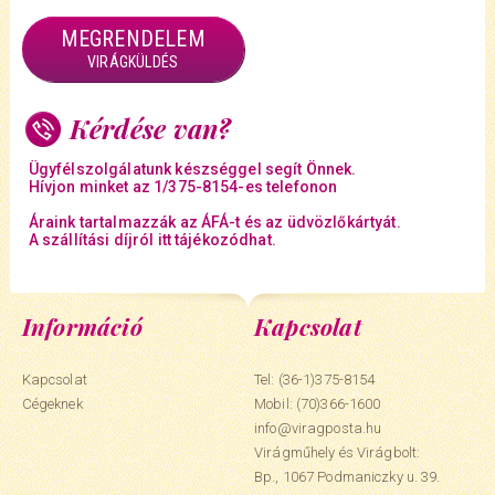
MEGRENDELEM
VIRÁGKÜLDÉS
Kérdése van?
Ügyfélszolgálatunk készséggel segít Önnek.
Hívjon minket az 1/375-8154-es telefonon
Áraink tartalmazzák az ÁFÁ-t és az üdvözlőkártyát.
A szállítási díjról itt tájékozódhat.
Információ
Kapcsolat
Kapcsolat
Tel: (36-1)375-8154
Cégeknek
Mobil:
(70)366-1600
info@viragposta.hu
Virágműhely és Virágbolt:
Bp., 1067 Podmaniczky u. 39.