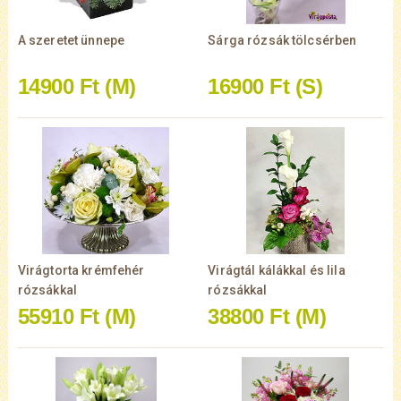
A szeretet ünnepe
Sárga rózsák tölcsérben
14900 Ft
(M)
16900 Ft
(S)
Virágtorta krémfehér
Virágtál kálákkal és lila
rózsákkal
rózsákkal
55910 Ft
(M)
38800 Ft
(M)