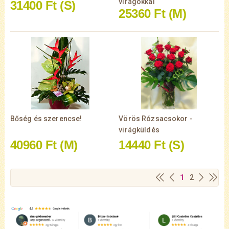
virágokkal
31400 Ft
(S)
25360 Ft
(M)
Bőség és szerencse!
Vörös Rózsacsokor -
virágküldés
40960 Ft
(M)
14440 Ft
(S)
1
2