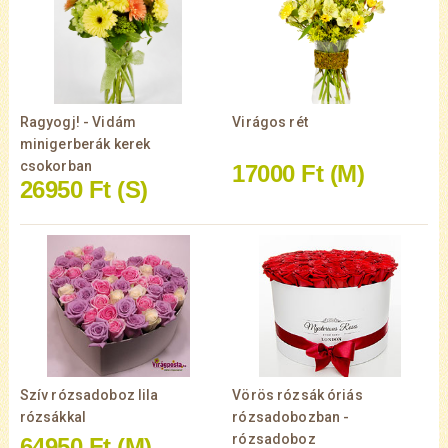
Ragyogj! - Vidám
Virágos rét
minigerberák kerek
csokorban
17000 Ft
(M)
26950 Ft
(S)
Szív rózsadoboz lila
Vörös rózsák óriás
rózsákkal
rózsadobozban -
rózsadoboz
64950 Ft
(M)