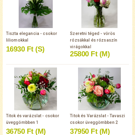
Tiszta elegancia - csokor
Szeretni téged - vörös
liliomokkal
rózsákkal és rózsaszín
virágokkal
16930 Ft
(S)
25800 Ft
(M)
Titok és varázslat - csokor
Titok és Varázslat - Tavaszi
üveggömbben 1
csokor üveggömbben 2
36750 Ft
(M)
37950 Ft
(M)