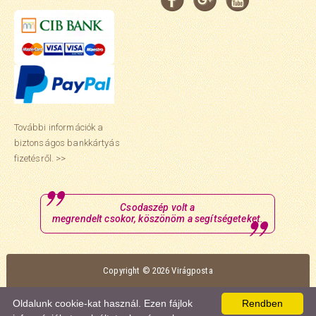
További információk a
biztonságos bankkártyás
fizetésről. >>
Csodaszép volt a
megrendelt csokor, köszönöm a segítségeteket.
Copyright © 2026 Virágposta
Oldalunk optimális megtekintéséhez a Mozilla Firefox vagy a Google Chrome
Oldalunk cookie-kat használ. Ezen fájlok
Rendben
böngészőt ajánljuk.