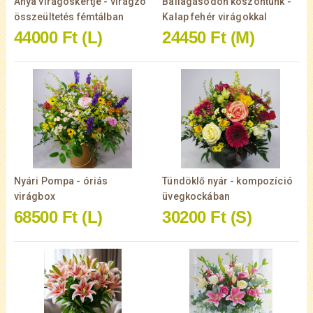
Anya virágoskertje - virágzó
Ballagásodon köszöntünk -
összeültetés fémtálban
Kalap fehér virágokkal
44000 Ft
(L)
24450 Ft
(M)
Nyári Pompa - óriás
Tündöklő nyár - kompozíció
virágbox
üvegkockában
68500 Ft
(L)
30200 Ft
(S)