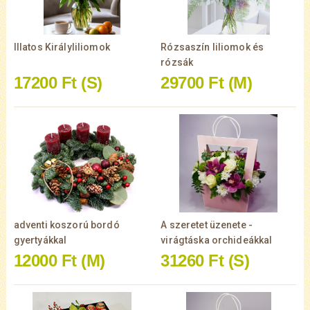
Illatos Királyliliomok
Rózsaszín liliomok és
rózsák
17200 Ft
(S)
29700 Ft
(M)
adventi koszorú bordó
A szeretet üzenete -
gyertyákkal
virágtáska orchideákkal
12000 Ft
(M)
31260 Ft
(S)