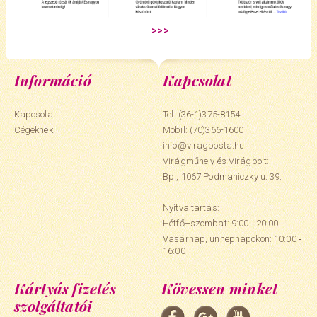
Információ
Kapcsolat
Kapcsolat
Tel: (36-1)375-8154
Cégeknek
Mobil:
(70)366-1600
info@viragposta.hu
Virágműhely és Virágbolt:
Bp., 1067 Podmaniczky u. 39.
Nyitva tartás:
Hétfő–szombat: 9:00 ‑ 20:00
Vasárnap, ünnepnapokon: 10:00 ‑
16:00
Kártyás fizetés
Kövessen minket
szolgáltatói