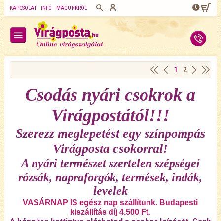
0
KAPCSOLAT
INFO
MAGUNKRÓL
1
2
Csodás nyári csokrok a
Virágpostától!!!
Szerezz meglepetést egy színpompás
Virágposta csokorral!
A nyári természet szertelen szépségei
rózsák, napraforgók, termések, indák,
levelek
VASÁRNAP IS egész nap szállítunk. Budapesti
kiszállítás díj 4.500 Ft
.