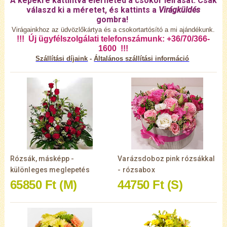
A képekre kattintva elérheted a csokor leírását. Csak
válaszd ki a méretet, és kattints a
Virágküldés
gombra!
Virágainkhoz az üdvözlőkártya és a csokortartósító a mi ajándékunk.
!!! Új ügyfélszolgálati telefonszámunk: +36/70/366-
1600 !!!
Szállítási díjaink
-
Általános
szállítási információ
Rózsák, másképp -
Varázsdoboz pink rózsákkal
különleges meglepetés
- rózsabox
65850 Ft
(M)
44750 Ft
(S)