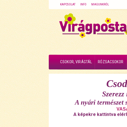
KAPCSOLAT
INFO
MAGUNKRÓL
CSOKOR, VIRÁGTÁL
RÓZSACSOKOR
Csod
Szerezz
A nyári természet 
VASÁ
A képekre kattintva elér