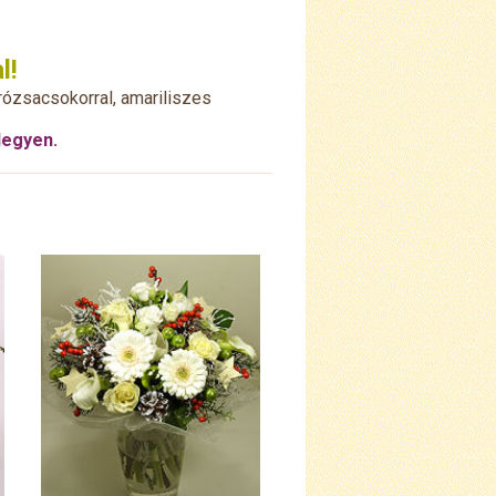
l!
 rózsacsokorral, amariliszes
legyen.