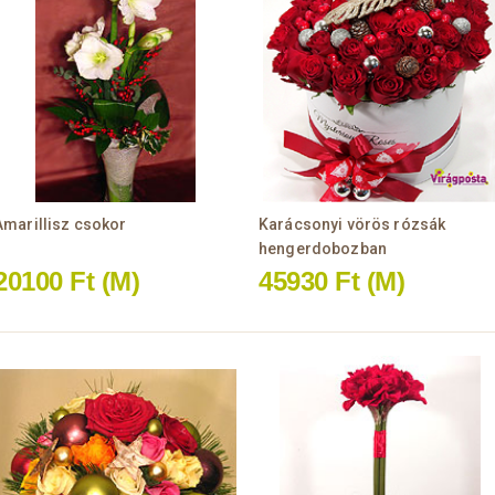
Amarillisz csokor
Karácsonyi vörös rózsák
hengerdobozban
20100 Ft
(M)
45930 Ft
(M)