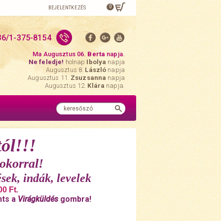
0
BEJELENTKEZÉS
36/1-375-8154
Ma Augusztus 06.
Berta
napja.
Ne feledje!
holnap
Ibolya
napja
Augusztus 8.
László
napja
Augusztus 11.
Zsuzsanna
napja
Augusztus 12.
Klára
napja.
ól!!!
okorral!
sek, indák, levelek
00 Ft
.
nts a
Virágküldés
gombra!