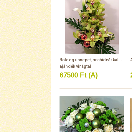
Boldog ünnepet, orchideákkal! -
ajándék virágtál
67500 Ft
(A)