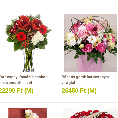
Karácsonyi fantázia csokor
Rózsás gömb karácsonyra -
piros amarillisszel
virágtál
22290 Ft
(M)
26450 Ft
(M)