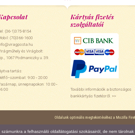
Kapcsolat
Kártyás fizetés
szolgáltatói
el: (36-1)375-8154
Mobil:
(70)366-1600
info@viragposta.hu
Virágműhely és Virágbolt:
Bp., 1067 Podmaniczky u. 39.
yitva tartás:
Hétfő–szombat: 9:00 ‑ 20:00
Vasárnap, ünnepnapokon: 10:00 ‑
További információk a biztonságos
16:00
bankkártyás fizetésről. >>
Oldalunk optimális megtekintéséhez a Mozilla Fir
ak számunkra a felhasználó oldallátogatási szokásairól, de nem tárolna