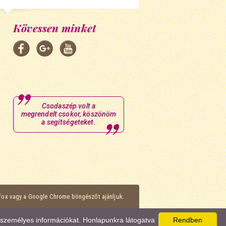
Kövessen minket
Csodaszép volt a
megrendelt csokor, köszönöm
a segítségeteket.
efox vagy a Google Chrome böngészőt ajánljuk.
k személyes információkat. Honlapunkra látogatva
Rendben