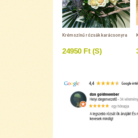
Krémszínű rózsák karácsonyra
24950 Ft
(S)