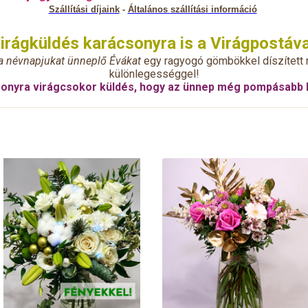
Szállítási díjaink
-
Általános
szállítási információ
irágküldés karácsonyra is a Virágpostáva
a névnapjukat ünneplő Évákat
egy ragyogó gömbökkel
díszített
különlegességgel!
onyra virágcsokor küldés, hogy az ünnep még pompásabb 