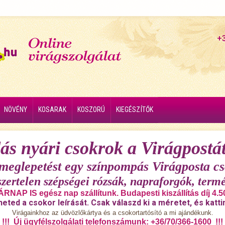
+
NÖVÉNY
KOSARAK
KOSZORÚ
KIEGÉSZÍTŐK
ás nyári csokrok a Virágpostát
 meglepetést egy színpompás Virágposta cs
szertelen szépségei rózsák, napraforgók, termé
RNAP IS egész nap szállítunk. Budapesti kiszállítás díj 4.5
heted a csokor leírását. Csak válaszd ki a méretet, és katti
Virágainkhoz az üdvözlőkártya és a csokortartósító a mi ajándékunk.
!!! Új ügyfélszolgálati telefonszámunk: +36/70/366-1600 !!!