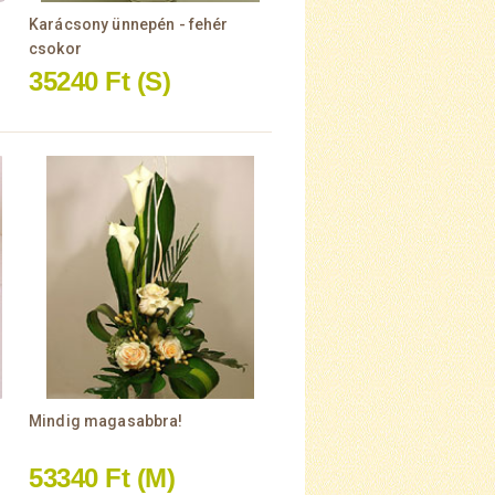
Karácsony ünnepén - fehér
csokor
35240 Ft
(S)
Mindig magasabbra!
53340 Ft
(M)