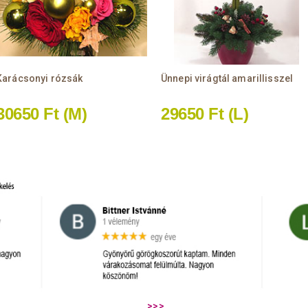
Karácsonyi rózsák
Ünnepi virágtál amarillisszel
30650 Ft
(M)
29650 Ft
(L)