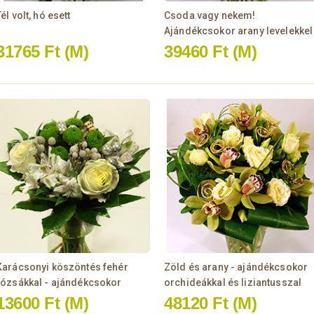
él volt, hó esett
Csoda vagy nekem!
Ajándékcsokor arany levelekkel
31765 Ft
(M)
39460 Ft
(M)
Karácsonyi köszöntés fehér
Zöld és arany - ajándékcsokor
rózsákkal - ajándékcsokor
orchideákkal és liziantusszal
13600 Ft
(M)
48120 Ft
(M)