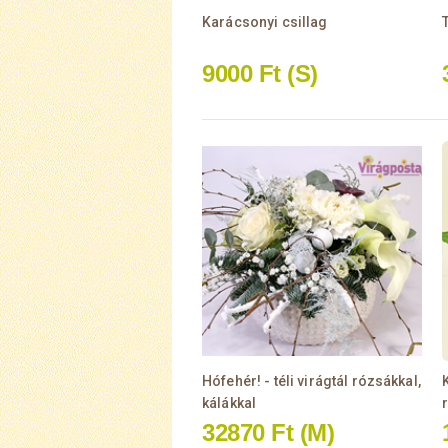
Karácsonyi csillag
T
9000 Ft
(S)
Hófehér! - téli virágtál rózsákkal,
kálákkal
32870 Ft
(M)