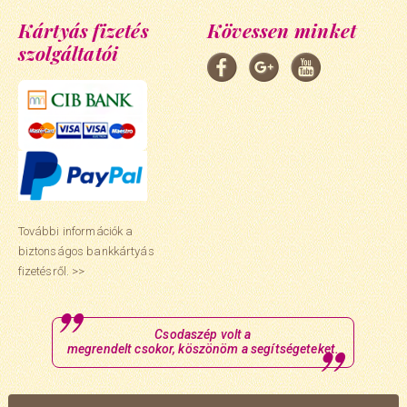
Kártyás fizetés
Kövessen minket
szolgáltatói
További információk a
biztonságos bankkártyás
fizetésről. >>
Csodaszép volt a
megrendelt csokor, köszönöm a segítségeteket.