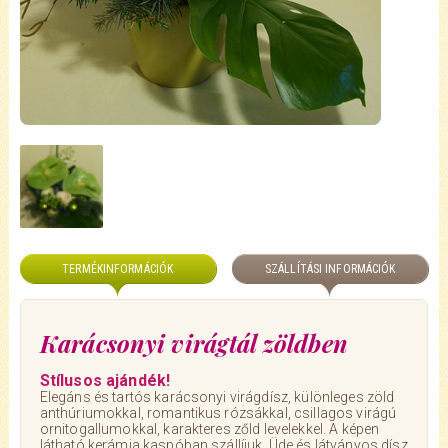
TERMÉKINFORMÁCIÓK
SZÁLLÍTÁSI INFORMÁCIÓK
Karácsonyi virágtál zöldben
Stílusos ajándék!
Elegáns és tartós karácsonyi virágdísz, különleges zöld
anthúriumokkal, romantikus rózsákkal, csillagos virágú
ornitogallumokkal, karakteres zőld levelekkel. A képen
látható kerámia kaspóban szállíjuk. Üde és látványos dísz,