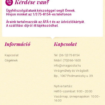
Kérdése van?
Ügyfélszolgálatunk készséggel segít Önnek.
Hívjon minket az 1/375-8154-es telefonon
Áraink tartalmazzák az ÁFÁ-t és az üdvözlőkártyát.
A szállítási díjról itt tájékozódhat.
Információ
Kapcsolat
Kapcsolat
Tel: (36-1)375-8154
Cégeknek
Mobil:
(70)366-1600
info@viragposta.hu
Virágműhely és Virágbolt:
Bp., 1067 Podmaniczky u. 39.
Nyitva tartás:
Hétfő–szombat: 9:00 ‑ 20:00
Vasárnap, ünnepnapokon: 10:00 ‑
16:00