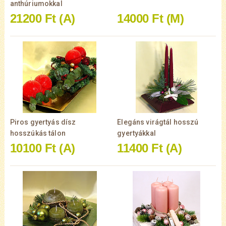
anthúriumokkal
21200 Ft
(A)
14000 Ft
(M)
Piros gyertyás dísz
Elegáns virágtál hosszú
hosszúkás tálon
gyertyákkal
10100 Ft
(A)
11400 Ft
(A)