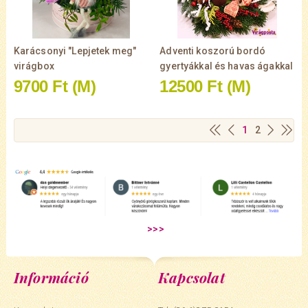
Karácsonyi "Lepjetek meg"
Adventi koszorú bordó
virágbox
gyertyákkal és havas ágakkal
9700 Ft
(M)
12500 Ft
(M)
1
2
Információ
Kapcsolat