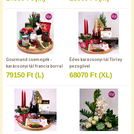
Gourmand csemegék -
Édes karácsonyi tál Törley
karácsonyi tál francia borral
pezsgővel
79150 Ft
(L)
68070 Ft
(XL)