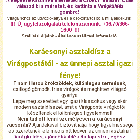
A képekre kattintva elérheted a csokor leírását. Csak
válaszd ki a méretet, és kattints a
Virágküldés
gombra!
Virágainkhoz az üdvözlőkártya és a csokortartósító a mi ajándékunk.
!!! Új ügyfélszolgálati telefonszámunk: +36/70/366-
1600 !!!
Szállítási díjaink
-
Általános
szállítási információ
Karácsonyi asztaldísz a
Virágpostától - az ünnepi asztal igazi
fénye!
Finom illatos örökzöldek, különleges termések
,
csillogó gömbök, friss virágok és meghitten világító
gyertya.
Lepje meg szeretteit egy igazi klasszikus vagy akár
modern asztaldísszel, amit a Virágposta virágkötői
készítenek el különleges figyelemmel!
Nem tud ott lenni személyesen a karácsonyi
vacsorán?
Ajándékával biztosíthatja, hogy figyelmessége
és szeretének jele mégis ott legyen az ünnepi asztalnál.
Virágküldés, ajándékküldés Budapestre, egész