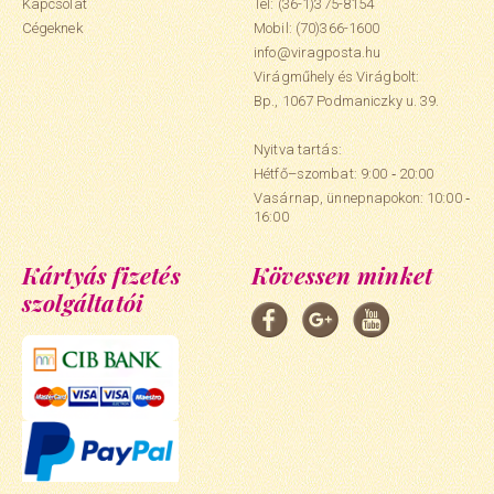
Kapcsolat
Tel: (36-1)375-8154
Cégeknek
Mobil:
(70)366-1600
info@viragposta.hu
Virágműhely és Virágbolt:
Bp., 1067 Podmaniczky u. 39.
Nyitva tartás:
Hétfő–szombat: 9:00 ‑ 20:00
Vasárnap, ünnepnapokon: 10:00 ‑
16:00
Kártyás fizetés
Kövessen minket
szolgáltatói