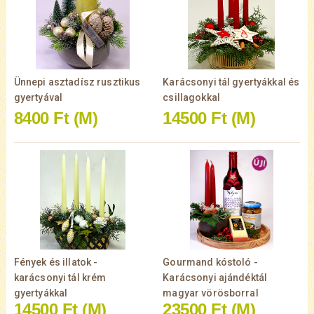
Ünnepi asztadísz rusztikus
Karácsonyi tál gyertyákkal és
gyertyával
csillagokkal
8400 Ft
(M)
14500 Ft
(M)
Fények és illatok -
Gourmand kóstoló -
karácsonyi tál krém
Karácsonyi ajándéktál
gyertyákkal
magyar vörösborral
14500 Ft
(M)
23500 Ft
(M)