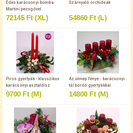
Édes karácsonyi bomba
Szárnyaló orchideák
Martini pezsgővel
72145 Ft
(XL)
54860 Ft
(L)
Piros gyertyák - klasszikus
Az ünnep fénye - karácsonyi
karácsonyi asztaldísz
tál bordó gyertyákkal
9700 Ft
(M)
14800 Ft
(M)