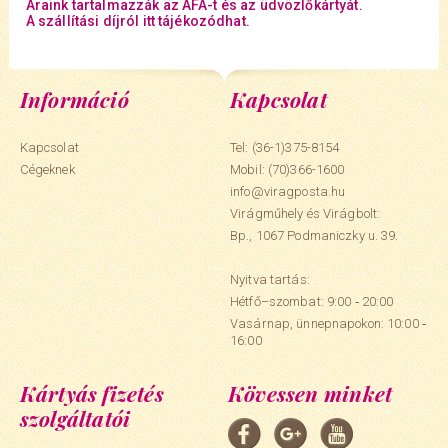
Áraink tartalmazzák az ÁFÁ-t és az üdvözlőkártyát.
A szállítási díjról itt tájékozódhat.
Információ
Kapcsolat
Kapcsolat
Tel: (36-1)375-8154
Cégeknek
Mobil:
(70)366-1600
info@viragposta.hu
Virágműhely és Virágbolt:
Bp., 1067 Podmaniczky u. 39.
Nyitva tartás:
Hétfő–szombat: 9:00 ‑ 20:00
Vasárnap, ünnepnapokon: 10:00 ‑
16:00
Kártyás fizetés
Kövessen minket
szolgáltatói