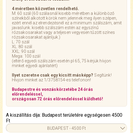
4 méretben közvetlen rendelhető.
M: 60 szál (60 szálasnál kisebb méretben a különböző
színekből alkotott körök nem jelennek meg ilyen szépen,
ezért ennél az elrendezésnél ez a minimum szálszám, amit
javaslunk. kisebb szálszám estén az egyszínű
rózsakosarakat vagy a teljesen vegyesen tűzött színes
rózsakosarakat ajánljuk.)
L: 70 szál
XL: 80 szál
XXL: 90 szál
Mega: 100 szál
(eltérő egyedi szálszám esetén pl 65, 75 kérjük hívjon
minket egyedi ajánlatért)
Ilyet szeretne csak egy kicsitt másképp?
Segítünk!
Hívjon minket az 1/3758154-es telefonon!
Budapestre és vonzáskörzetébe 24 órás
előrendeléssel,
országosan 72 órás előrendeléssel küldhető!
A kiszállítás díja: Budapest területére egységesen 4500
Ft
BUDAPEST - 4500 Ft