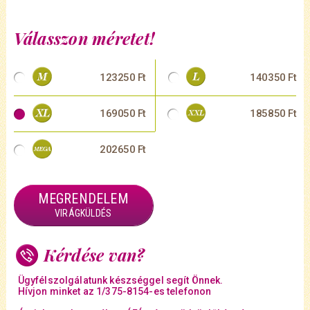
Válasszon méretet!
123250 Ft
140350 Ft
169050 Ft
185850 Ft
202650 Ft
MEGRENDELEM
VIRÁGKÜLDÉS
Kérdése van?
Ügyfélszolgálatunk készséggel segít Önnek.
Hívjon minket az 1/375-8154-es telefonon