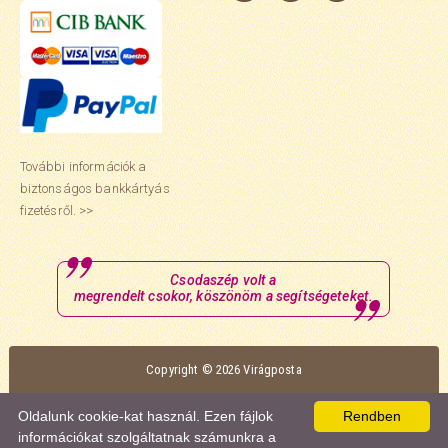
További információk a
biztonságos bankkártyás
fizetésről. >>
Csodaszép volt a
megrendelt csokor, köszönöm a segítségeteket.
Copyright © 2026 Virágposta
Oldalunk optimális megtekintéséhez a Mozilla Firefox vagy a Google Chrome
Oldalunk cookie-kat használ. Ezen fájlok
Rendben
böngészőt ajánljuk.
információkat szolgáltatnak számunkra a