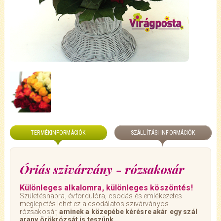
TERMÉKINFORMÁCIÓK
SZÁLLÍTÁSI INFORMÁCIÓK
Óriás szivárvány - rózsakosár
Különleges alkalomra, különleges köszöntés!
Születésnapra, évfordulóra, csodás és emlékezetes
meglepetés lehet ez a csodálatos szivárványos
rózsakosár,
aminek a közepébe kérésre akár egy szál
arany örökrózsát is teszünk.