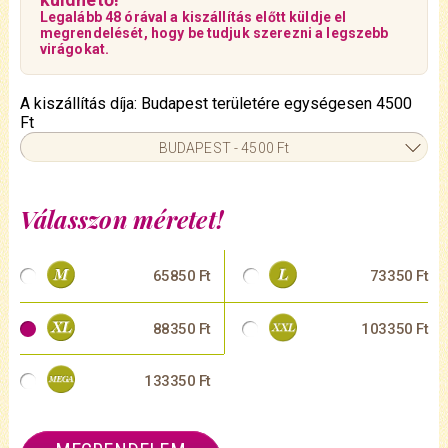
Legalább 48 órával a kiszállítás előtt küldje el
megrendelését, hogy be tudjuk szerezni a legszebb
virágokat.
A kiszállítás díja: Budapest területére egységesen 4500
Ft
BUDAPEST - 4500 Ft
Válasszon méretet!
65850 Ft
73350 Ft
88350 Ft
103350 Ft
133350 Ft