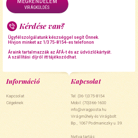
MEGRENDELEM
VIRÁGKÜLDÉS
Kérdése van?
Ügyfélszolgálatunk készséggel segít Önnek.
Hívjon minket az 1/375-8154-es telefonon
Áraink tartalmazzák az ÁFÁ-t és az üdvözlőkártyát.
A szállítási díjról itt tájékozódhat.
Információ
Kapcsolat
Kapcsolat
Tel: (36-1)375-8154
Cégeknek
Mobil:
(70)366-1600
info@viragposta.hu
Virágműhely és Virágbolt:
Bp., 1067 Podmaniczky u. 39.
Nyitva tartás: