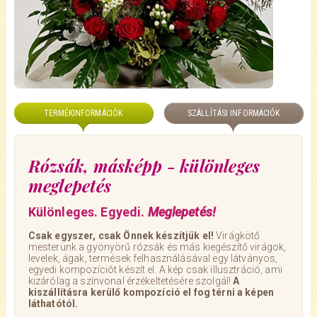
TERMÉKINFORMÁCIÓK
SZÁLLÍTÁSI INFORMÁCIÓK
Rózsák, másképp - különleges
meglepetés
Különleges. Egyedi.
Meglepetés!
Csak egyszer, csak Önnek készítjük el!
Virágkötő
mesterünk a gyönyörű rózsák és más kiegészítő virágok,
levelek, ágak, termések felhasználásával egy látványos,
egyedi kompozíciót készít el. A kép csak illusztráció, ami
kizárólag a színvonal érzékeltetésére szolgál!
A
kiszállításra kerülő kompozíció el fog térni a képen
láthatótól.