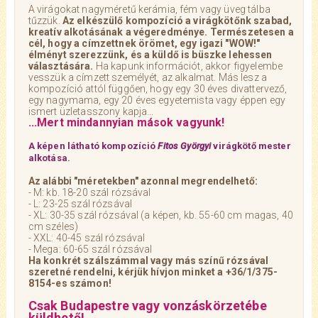
A virágokat nagyméretű kerámia, fém vagy üveg tálba
tűzzük.
Az elkészülő kompozíció a virágkötőnk szabad,
kreatív alkotásának a végeredménye. Természetesen a
cél, hogy a címzettnek örömet, egy igazi "WOW!"
élményt szerezzünk, és a küldő is büszke lehessen
választására.
Ha kapunk információt, akkor figyelembe
vesszük a címzett személyét, az alkalmat. Más lesz a
kompozíció attól függően, hogy egy 30 éves divattervező,
egy nagymama, egy 20 éves egyetemista vagy éppen egy
ismert üzletasszony kapja...
...Mert mindannyian mások vagyunk!
A képen látható kompozíció
Fitos Györgyi
virágkötő mester
alkotása.
Az alábbi "méretekben" azonnal megrendelhető:
- M: kb. 18-20 szál rózsával
- L: 23-25 szál rózsával
- XL: 30-35 szál rózsával (a képen, kb. 55-60 cm magas, 40
cm széles)
- XXL: 40-45 szál rózsával
- Mega: 60-65 szál rózsával
Ha konkrét szálszámmal vagy más színű rózsával
szeretné rendelni, kérjük hívjon minket a +36/1/375-
8154-es számon!
Csak Budapestre vagy vonzáskörzetébe
küldhető!