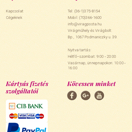
Kapcsolat
Tel: (36-1)375-8154
Cégeknek
Mobil:
(70)366-1600
info@viragposta.hu
Virágműhely és Virágbolt:
Bp., 1067 Podmaniczky u. 39.
Nyitva tartás:
Hétfő–szombat: 9:00 ‑ 20:00
Vasárnap, ünnepnapokon: 10:00 ‑
16:00
Kártyás fizetés
Kövessen minket
szolgáltatói