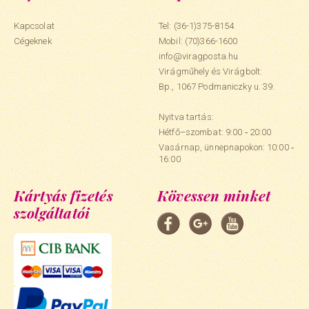
Kapcsolat
Tel: (36-1)375-8154
Cégeknek
Mobil:
(70)366-1600
info@viragposta.hu
Virágműhely és Virágbolt:
Bp., 1067 Podmaniczky u. 39.
Nyitva tartás:
Hétfő–szombat: 9:00 ‑ 20:00
Vasárnap, ünnepnapokon: 10:00 ‑
16:00
Kártyás fizetés
Kövessen minket
szolgáltatói