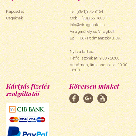
Kapcsolat
Tel: (36-1)375-8154
Cégeknek
Mobil:
(70)366-1600
info@viragposta.hu
Virágműhely és Virágbolt:
Bp., 1067 Podmaniczky u. 39.
Nyitva tartás:
Hétfő–szombat: 9:00 ‑ 20:00
Vasárnap, ünnepnapokon: 10:00 ‑
16:00
Kártyás fizetés
Kövessen minket
szolgáltatói