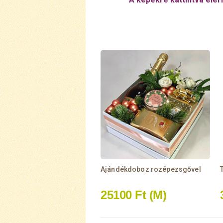
Ajándékdoboz rozépezsgővel
T
25100 Ft
(M)