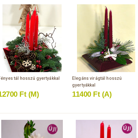
Fényes tál hosszú gyertyákkal
Elegáns virágtál hosszú
gyertyákkal
12700 Ft
(M)
11400 Ft
(A)