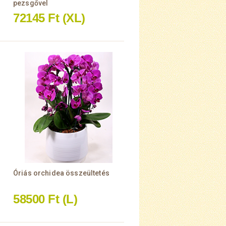
pezsgővel
72145 Ft
(XL)
Óriás orchidea összeültetés
58500 Ft
(L)