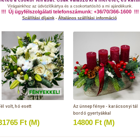
Virágainkhoz az üdvözlőkártya és a csokortartósító a mi ajándékunk.
!!! Új ügyfélszolgálati telefonszámunk: +36/70/366-1600 !!!
Szállítási díjaink
-
Általános
szállítási információ
él volt, hó esett
Az ünnep fénye - karácsonyi tál
bordó gyertyákkal
31765 Ft
(M)
14800 Ft
(M)