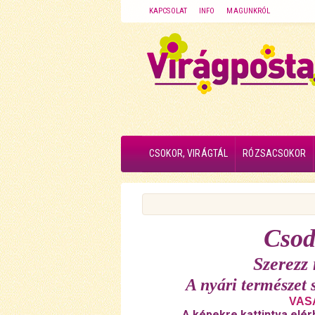
KAPCSOLAT
INFO
MAGUNKRÓL
CSOKOR, VIRÁGTÁL
RÓZSACSOKOR
Csod
Szerezz
A nyári természet 
VASÁ
A képekre kattintva elér