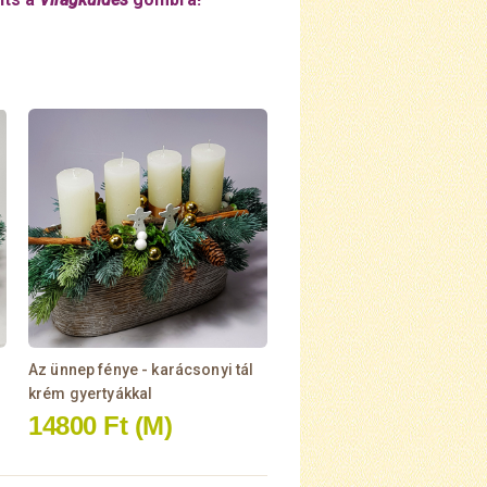
Az ünnep fénye - karácsonyi tál
krém gyertyákkal
14800 Ft
(M)