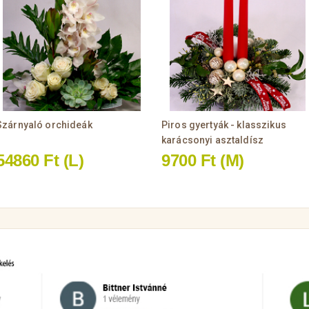
Szárnyaló orchideák
Piros gyertyák - klasszikus
karácsonyi asztaldísz
54860 Ft
(L)
9700 Ft
(M)