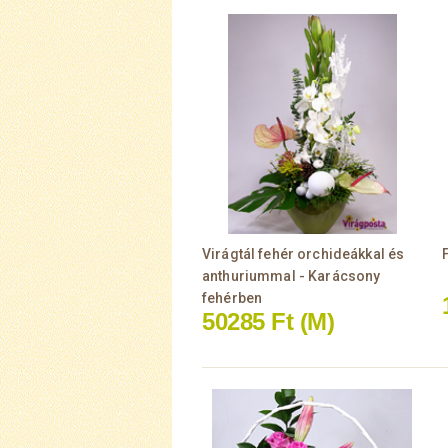
Virágtál fehér orchideákkal és
anthuriummal - Karácsony
fehérben
50285 Ft
(M)