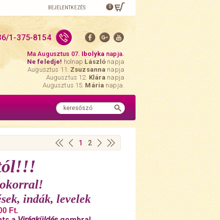
0
BEJELENTKEZÉS
36/1-375-8154
Ma Augusztus 07.
Ibolyka
napja.
Ne feledje!
holnap
László
napja
Augusztus 11.
Zsuzsanna
napja
Augusztus 12.
Klára
napja
Augusztus 15.
Mária
napja.
1
2
ól!!!
okorral!
sek, indák, levelek
00 Ft
.
nts a
Virágküldés
gombra!