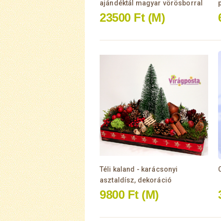
ajándéktál magyar vörösborral
23500 Ft
(M)
Téli kaland - karácsonyi
asztaldísz, dekoráció
9800 Ft
(M)