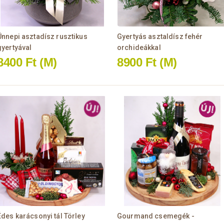
Ünnepi asztadísz rusztikus
Gyertyás asztaldísz fehér
gyertyával
orchideákkal
8400 Ft
(M)
8900 Ft
(M)
Édes karácsonyi tál Törley
Gourmand csemegék -