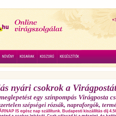
+
NÖVÉNY
KOSARAK
KOSZORÚ
KIEGÉSZÍTŐK
ás nyári csokrok a Virágpostát
 meglepetést egy színpompás Virágposta cs
szertelen szépségei rózsák, napraforgók, termé
RNAP IS egész nap szállítunk. Budapesti kiszállítás díj 4.5
heted a csokor leírását. Csak válaszd ki a méretet, és katti