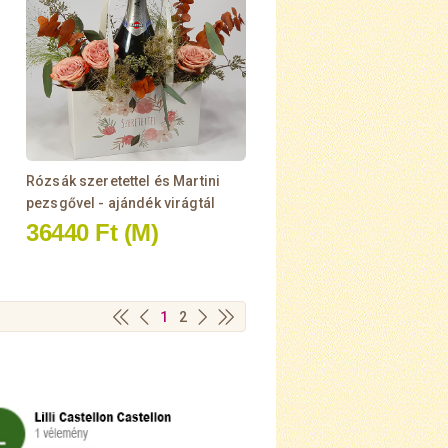
Rózsák szeretettel és Martini
pezsgővel - ajándék virágtál
36440 Ft
(M)
1
2