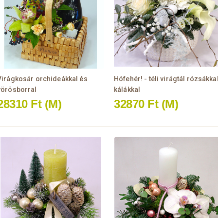
Virágkosár orchideákkal és
Hófehér! - téli virágtál rózsákkal
vörösborral
kálákkal
28310 Ft
(M)
32870 Ft
(M)