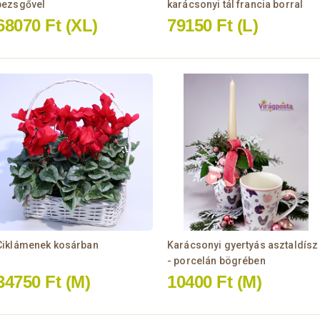
pezsgővel
karácsonyi tál francia borral
68070 Ft
(XL)
79150 Ft
(L)
Ciklámenek kosárban
Karácsonyi gyertyás asztaldísz
- porcelán bögrében
34750 Ft
(M)
10400 Ft
(M)