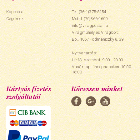
Kapcsolat
Tel: (36-1)375-8154
Cégeknek
Mobil:
(70)366-1600
info@viragposta.hu
Virágműhely és Virágbolt:
Bp., 1067 Podmaniczky u. 39.
Nyitva tartás:
Hétfő–szombat: 9:00 ‑ 20:00
Vasárnap, ünnepnapokon: 10:00 ‑
16:00
Kártyás fizetés
Kövessen minket
szolgáltatói