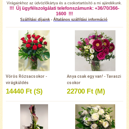
Virágainkhoz az üdvözlőkártya és a csokortartósító a mi ajándékunk.
!!! Új ügyfélszolgálati telefonszámunk: +36/70/366-
1600 !!!
Szállítási díjaink
-
Általános
szállítási információ
Vörös Rózsacsokor -
Anya csak egy van! - Tavaszi
virágküldés
csokor
14440 Ft
(S)
22700 Ft
(M)