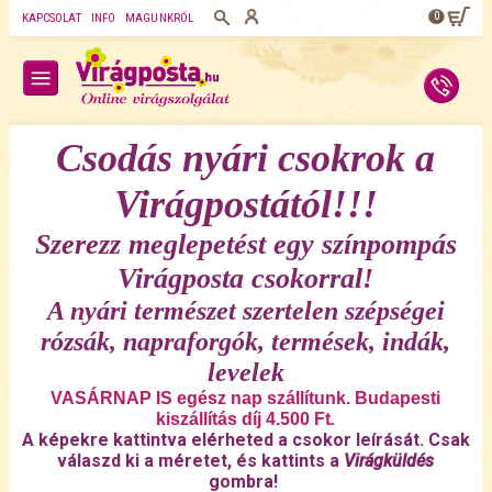
0
KAPCSOLAT
INFO
MAGUNKRÓL
Csodás nyári csokrok a
Virágpostától!!!
Szerezz meglepetést egy színpompás
Virágposta csokorral!
A nyári természet szertelen szépségei
rózsák, napraforgók, termések, indák,
levelek
VASÁRNAP IS egész nap szállítunk. Budapesti
kiszállítás díj 4.500 Ft
.
A képekre kattintva elérheted a csokor leírását. Csak
válaszd ki a méretet, és kattints a
Virágküldés
gombra!