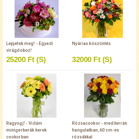
Lepjetek meg! - Egyedi
Nyárias köszöntés
virágdoboz!
25200 Ft
(S)
32000 Ft
(S)
Ragyogj! - Vidám
Rózsacsokor - mediterrán
minigerberák kerek
hangulatban, 60 cm-es
csokorban
rózsákkal