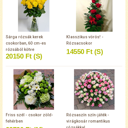
Sárga rózsák kerek
Klasszikus vörös! -
csokorban, 60 cm-es
Rózsacsokor
rózsából kötve
14550 Ft
(S)
20150 Ft
(S)
Friss szél - csokor zöld-
Rózsaszín szín-játék -
fehérben
virágkosár romantikus
rózsákkal