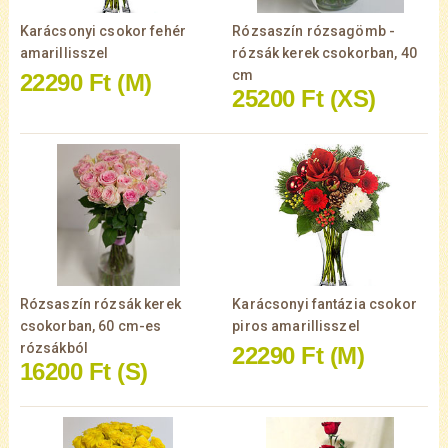
Karácsonyi csokor fehér
Rózsaszín rózsagömb -
amarillisszel
rózsák kerek csokorban, 40
cm
22290 Ft
(M)
25200 Ft
(XS)
Rózsaszín rózsák kerek
Karácsonyi fantázia csokor
csokorban, 60 cm-es
piros amarillisszel
rózsákból
22290 Ft
(M)
16200 Ft
(S)