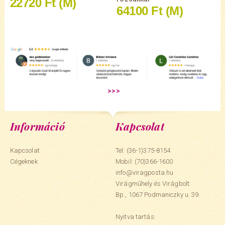
22720 Ft
(M)
64100 Ft
(M)
Információ
Kapcsolat
Kapcsolat
Tel: (36-1)375-8154
Cégeknek
Mobil:
(70)366-1600
info@viragposta.hu
Virágműhely és Virágbolt:
Bp., 1067 Podmaniczky u. 39.
Nyitva tartás: