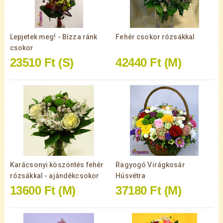
Lepjetek meg! - Bízza ránk
Fehér csokor rózsákkal
csokor
23510 Ft
(S)
42440 Ft
(M)
Karácsonyi köszöntés fehér
Ragyogó Virágkosár
rózsákkal - ajándékcsokor
Húsvétra
13600 Ft
(M)
37180 Ft
(M)