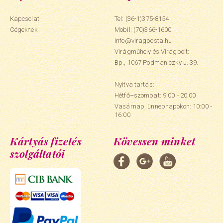
Kapcsolat
Tel: (36-1)375-8154
Cégeknek
Mobil:
(70)366-1600
info@viragposta.hu
Virágműhely és Virágbolt:
Bp., 1067 Podmaniczky u. 39.
Nyitva tartás:
Hétfő–szombat: 9:00 ‑ 20:00
Vasárnap, ünnepnapokon: 10:00 ‑
16:00
Kártyás fizetés
Kövessen minket
szolgáltatói