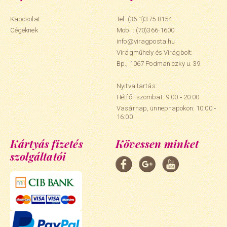
Kapcsolat
Tel: (36-1)375-8154
Cégeknek
Mobil:
(70)366-1600
info@viragposta.hu
Virágműhely és Virágbolt:
Bp., 1067 Podmaniczky u. 39.
Nyitva tartás:
Hétfő–szombat: 9:00 ‑ 20:00
Vasárnap, ünnepnapokon: 10:00 ‑
16:00
Kártyás fizetés
Kövessen minket
szolgáltatói