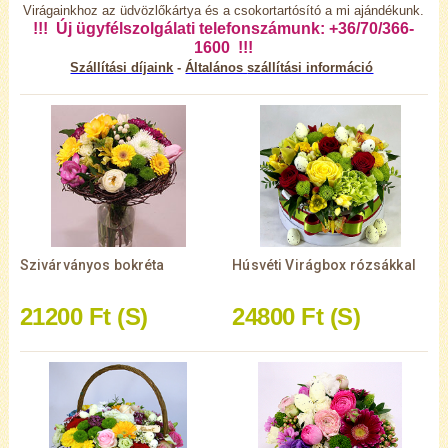
Virágainkhoz az üdvözlőkártya és a csokortartósító a mi ajándékunk.
!!! Új ügyfélszolgálati telefonszámunk: +36/70/366-
1600 !!!
Szállítási díjaink
-
Általános
szállítási információ
Szivárványos bokréta
Húsvéti Virágbox rózsákkal
21200 Ft
(S)
24800 Ft
(S)