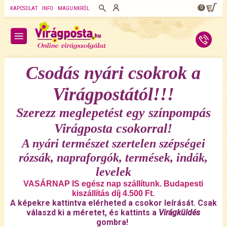
0
KAPCSOLAT
INFO
MAGUNKRÓL
Csodás nyári csokrok a
Virágpostától!!!
Szerezz meglepetést egy színpompás
Virágposta csokorral!
A nyári természet szertelen szépségei
rózsák, napraforgók, termések, indák,
levelek
VASÁRNAP IS egész nap szállítunk. Budapesti
kiszállítás díj 4.500 Ft
.
A képekre kattintva elérheted a csokor leírását. Csak
válaszd ki a méretet, és kattints a
Virágküldés
gombra!