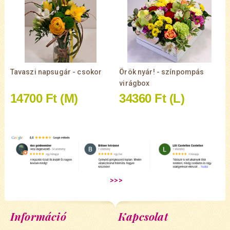
Tavaszi napsugár - csokor
Örök nyár! - színpompás
virágbox
14700 Ft
(M)
34360 Ft
(L)
Információ
Kapcsolat