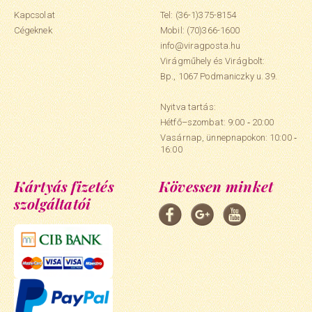
Kapcsolat
Tel: (36-1)375-8154
Cégeknek
Mobil:
(70)366-1600
info@viragposta.hu
Virágműhely és Virágbolt:
Bp., 1067 Podmaniczky u. 39.
Nyitva tartás:
Hétfő–szombat: 9:00 ‑ 20:00
Vasárnap, ünnepnapokon: 10:00 ‑
16:00
Kártyás fizetés
Kövessen minket
szolgáltatói