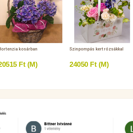
Hortenzia kosárban
Szinpompás kert rózsákkal
20515 Ft
(M)
24050 Ft
(M)