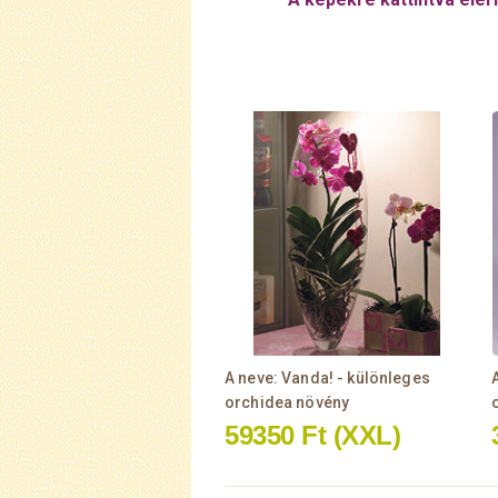
A neve: Vanda! - különleges
orchidea növény
59350 Ft
(XXL)