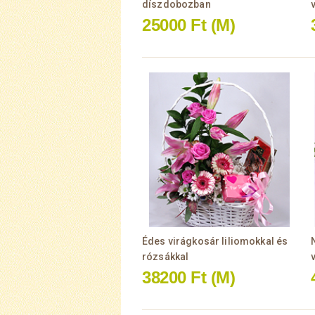
díszdobozban
25000 Ft
(M)
Édes virágkosár liliomokkal és
rózsákkal
38200 Ft
(M)