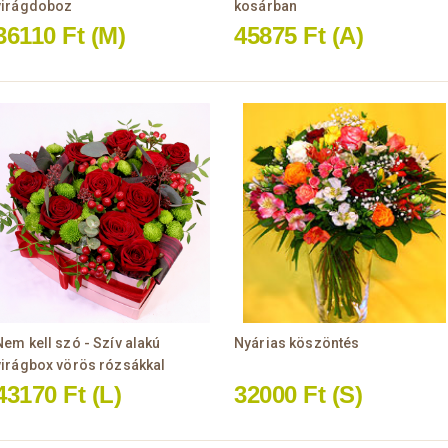
virágdoboz
kosárban
36110 Ft
(M)
45875 Ft
(A)
Nem kell szó - Szív alakú
Nyárias köszöntés
virágbox vörös rózsákkal
43170 Ft
(L)
32000 Ft
(S)