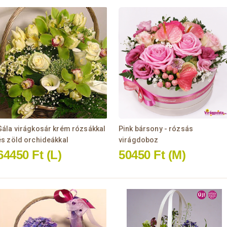
Gála virágkosár krém rózsákkal
Pink bársony - rózsás
és zöld orchideákkal
virágdoboz
64450 Ft
(L)
50450 Ft
(M)