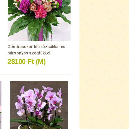
Gömbcsokor lila rózsákkal és
bársonyos szegfűkkel
28100 Ft
(M)