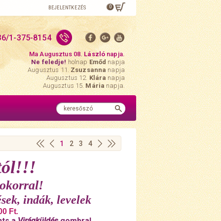
0
BEJELENTKEZÉS
36/1-375-8154
Ma Augusztus 08.
László
napja.
Ne feledje!
holnap
Emőd
napja
Augusztus 11.
Zsuzsanna
napja
Augusztus 12.
Klára
napja
Augusztus 15.
Mária
napja.
1
2
3
4
ól!!!
okorral!
sek, indák, levelek
00 Ft
.
nts a
Virágküldés
gombra!