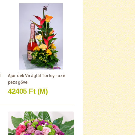
l
Ajándék Virágtál Törley rozé
pezsgővel
42405 Ft
(M)