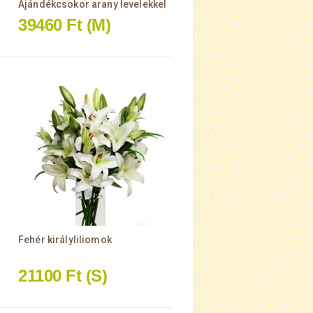
Ajándékcsokor arany levelekkel
39460 Ft
(M)
Fehér királyliliomok
21100 Ft
(S)