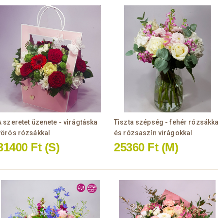
A szeretet üzenete - virágtáska
Tiszta szépség - fehér rózsákka
vörös rózsákkal
és rózsaszín virágokkal
31400 Ft
(S)
25360 Ft
(M)