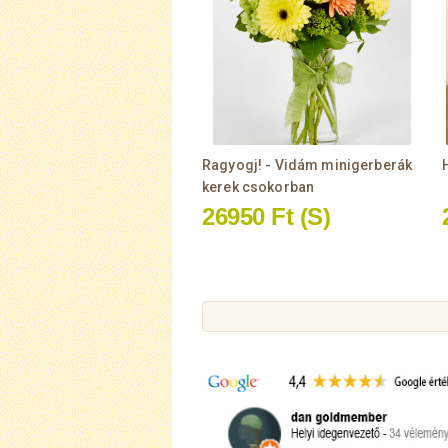
Ragyogj! - Vidám minigerberák
kerek csokorban
26950 Ft
(S)