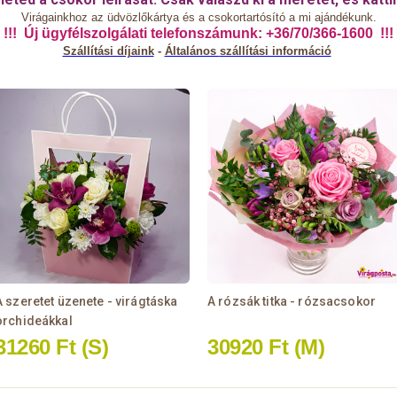
Virágainkhoz az üdvözlőkártya és a csokortartósító a mi ajándékunk.
!!! Új ügyfélszolgálati telefonszámunk: +36/70/366-1600 !!!
Szállítási díjaink
-
Általános
szállítási információ
A szeretet üzenete - virágtáska
A rózsák titka - rózsacsokor
orchideákkal
31260 Ft
(S)
30920 Ft
(M)