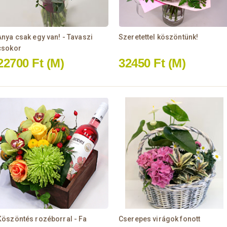
Anya csak egy van! - Tavaszi
Szeretettel köszöntünk!
csokor
22700 Ft
(M)
32450 Ft
(M)
Köszöntés rozéborral - Fa
Cserepes virágok fonott