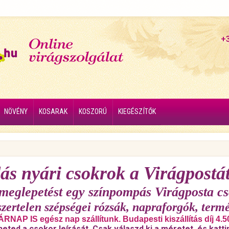
+
NÖVÉNY
KOSARAK
KOSZORÚ
KIEGÉSZÍTŐK
ás nyári csokrok a Virágpostát
 meglepetést egy színpompás Virágposta cs
szertelen szépségei rózsák, napraforgók, termé
RNAP IS egész nap szállítunk. Budapesti kiszállítás díj 4.5
heted a csokor leírását. Csak válaszd ki a méretet, és katti