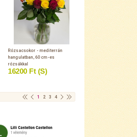
Rózsacsokor - mediterrán
hangulatban, 60 cm-es
rózsákkal
16200 Ft
(S)
1
2
3
4