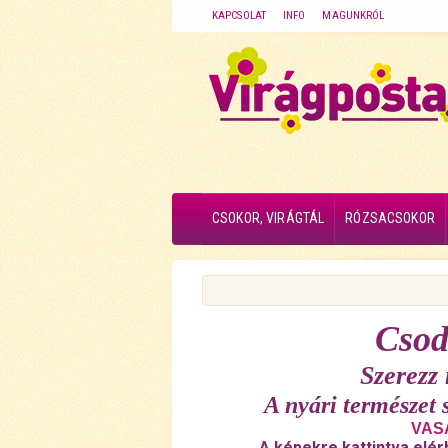
KAPCSOLAT
INFO
MAGUNKRÓL
CSOKOR, VIRÁGTÁL
RÓZSACSOKOR
Csod
Szerezz
A nyári természet 
VASÁ
A képekre kattintva elér