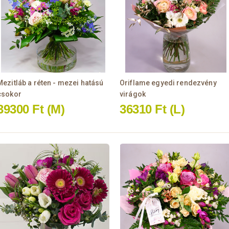
Mezitláb a réten - mezei hatású
Oriflame egyedi rendezvény
csokor
virágok
39300 Ft
(M)
36310 Ft
(L)