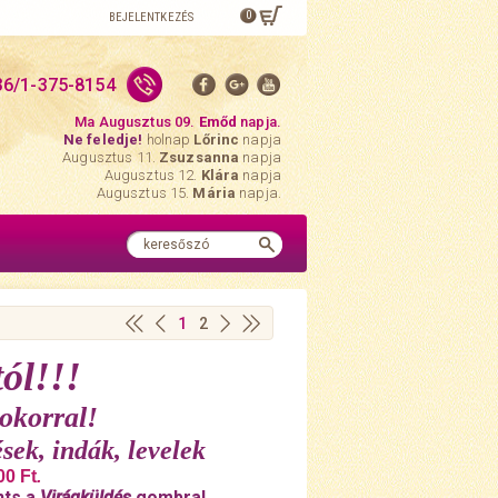
0
BEJELENTKEZÉS
36/1-375-8154
Ma Augusztus 09.
Emőd
napja.
Ne feledje!
holnap
Lőrinc
napja
Augusztus 11.
Zsuzsanna
napja
Augusztus 12.
Klára
napja
Augusztus 15.
Mária
napja.
1
2
ól!!!
okorral!
sek, indák, levelek
00 Ft
.
nts a
Virágküldés
gombra!