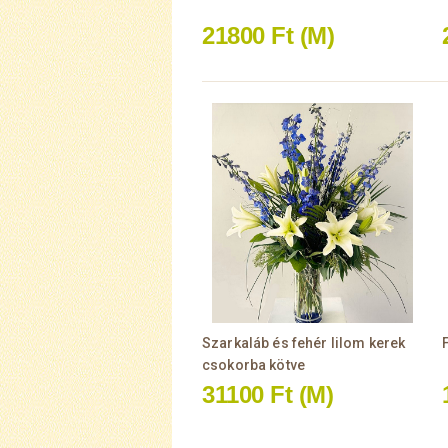
21800 Ft
(M)
Szarkaláb és fehér lilom kerek
csokorba kötve
31100 Ft
(M)