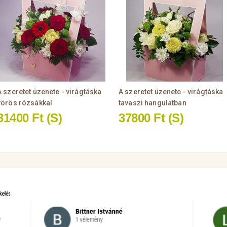
A szeretet üzenete - virágtáska
A szeretet üzenete - virágtáska
vörös rózsákkal
tavaszi hangulatban
31400 Ft
(S)
37800 Ft
(S)