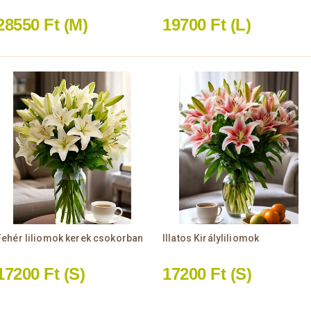
28550 Ft
(M)
19700 Ft
(L)
Fehér liliomok kerek csokorban
Illatos Királyliliomok
17200 Ft
(S)
17200 Ft
(S)