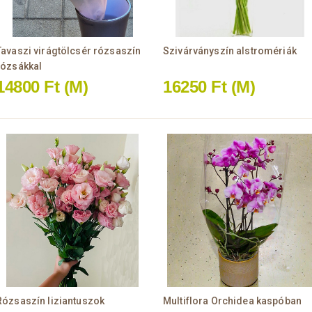
Tavaszi virágtölcsér rózsaszín
Szivárványszín alstromériák
rózsákkal
14800 Ft
(M)
16250 Ft
(M)
Rózsaszín liziantuszok
Multiflora Orchidea kaspóban