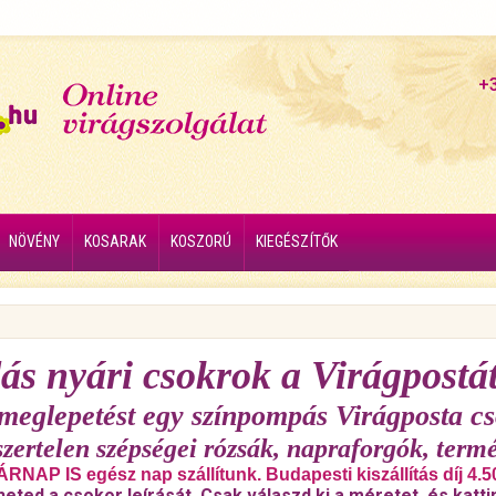
+
NÖVÉNY
KOSARAK
KOSZORÚ
KIEGÉSZÍTŐK
ás nyári csokrok a Virágpostát
 meglepetést egy színpompás Virágposta cs
szertelen szépségei rózsák, napraforgók, termé
RNAP IS egész nap szállítunk. Budapesti kiszállítás díj 4.5
heted a csokor leírását. Csak válaszd ki a méretet, és katti