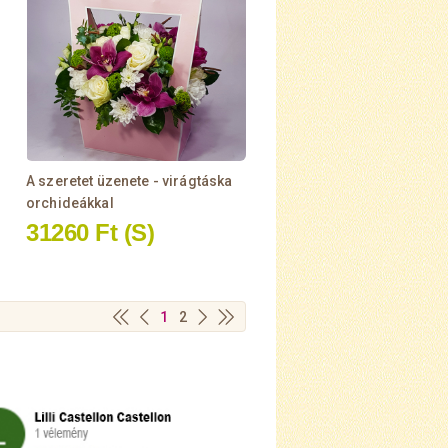
A szeretet üzenete - virágtáska
orchideákkal
31260 Ft
(S)
1
2