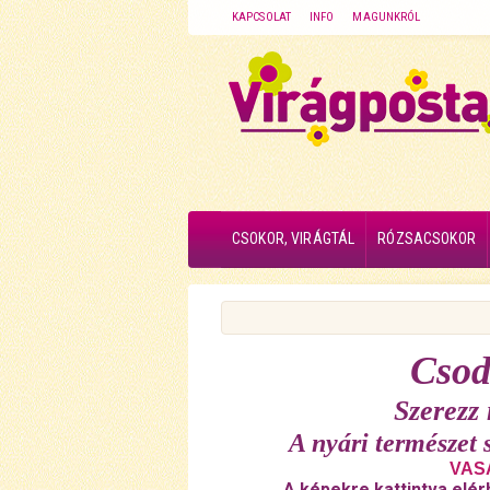
KAPCSOLAT
INFO
MAGUNKRÓL
CSOKOR, VIRÁGTÁL
RÓZSACSOKOR
Csod
Szerezz
A nyári természet 
VASÁ
A képekre kattintva elér