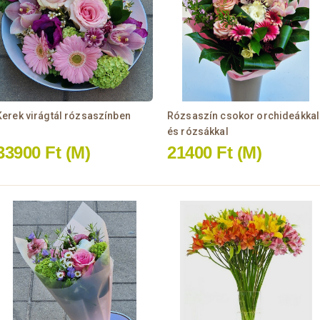
Kerek virágtál rózsaszínben
Rózsaszín csokor orchideákkal
és rózsákkal
33900 Ft
(M)
21400 Ft
(M)