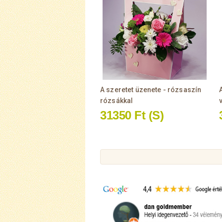
A szeretet üzenete - rózsaszín
rózsákkal
31350 Ft
(S)