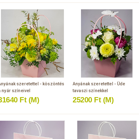
Anyának szeretettel - köszöntés
Anyának szeretettel - Üde
a nyár színeivel
tavaszi színekkel
31640 Ft
(M)
25200 Ft
(M)