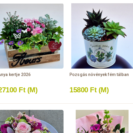
Anya kertje 2026
Pozsgás növények fém tálban
27100 Ft
(M)
15800 Ft
(M)