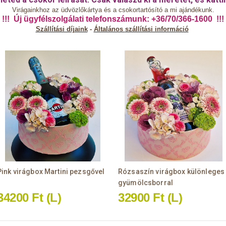
Virágainkhoz az üdvözlőkártya és a csokortartósító a mi ajándékunk.
!!! Új ügyfélszolgálati telefonszámunk: +36/70/366-1600 !!!
Szállítási díjaink
-
Általános
szállítási információ
Pink virágbox Martini pezsgővel
Rózsaszín virágbox különleges
gyümölcsborral
34200 Ft
(L)
32900 Ft
(L)