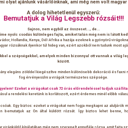
mi olyat ajánlunk vásárlóinknak, ami még nem volt magyar 
A dolog hihetetlenül egyszerű:
Bemutatjuk a Világ Legszebb rózsáit!!!
Sajnos, nem egyből az összeset..., de...
íme nyolc csodás különleges fajta, amiket talán még nem is látott ke
vádor, Hollandia, Kenya, Dél-Afrika a hazája ezeknek a gyönyörű virágokn
gyar rózsáknak ilyenkor túl hideg van, ezért azokból nem tudunk most aján
kkel a szépségekkel, amelyek minden bizonnyal ott vannak a világ l
között.
ány elegáns zölddel kiegészítve minden különösebb dekoráció és faxni n
fog érvényesülni a virágok természetes szépsége.
gyelem! Ezeket a virágokat csak 72 órás előrendeléssel tudjuk szállíta
ásul a rendelési keretünk is korlátozott, ezért érdemes minél előbb válasz
sóak. Egy biztos: ezeket a virágokat
nem fogja megkapni az aluljárók 
en bemutatjuk az Ön által küldött rózsát. Így biztos lehet benne, h
virágküldő kínálatában még nem szerepelt ennyiféle rózsa, amit fajta szer