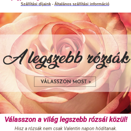
Szállítási díjaink
-
Általános
szállítási információ
Válasszon a világ legszebb rózsái közül!
Hisz a rózsák nem csak Valentin napon hódítanak.