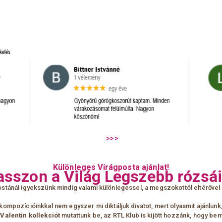
Különleges Virágposta ajánlat!
asszon a Világ Legszebb rózsái
stánál igyekszünk mindig valami különlegessel, a megszokottól eltérővel 
kompozícióinkkal nem egyszer mi diktáljuk divatot, mert
olyasmit ajánlun
 Valentin
kollekciót
mutattunk be, az RTL Klub is
kijött hozzánk, hogy bem