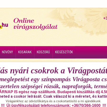
+
NÖVÉNY
KOSARAK
KOSZORÚ
KIEGÉSZÍTŐK
ás nyári csokrok a Virágpostát
 meglepetést egy színpompás Virágposta cs
szertelen szépségei rózsák, napraforgók, termé
RNAP IS egész nap szállítunk. Budapesti kiszállítás díj 4.5
heted a csokor leírását. Csak válaszd ki a méretet, és katti
Virágainkhoz az üdvözlőkártya és a csokortartósító a mi ajándékunk.
!!! Új ügyfélszolgálati telefonszámunk: +36/70/366-1600 !!!