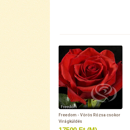
Freedom - Vörös Rózsa csokor
Virágküldés
17500 Ft
(M)