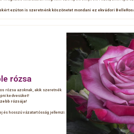
ekért ezúton is szeretnénk köszönetet mondani ez ekvádori BelleRos
le rózsa
mos rózsa azoknak, akik szeretnék
pni kedvesüket!
szebb rózsája!
ej és hosszú vázatartósság jellemzi.