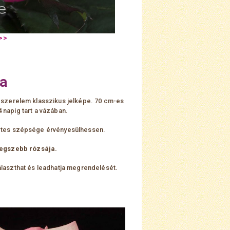
a
a szerelem klasszikus jelképe. 70 cm-es
4 napig
tart a vázában.
zetes szépsége érvényesülhessen.
 legszebb rózsája.
választhat és leadhatja megrendelését.