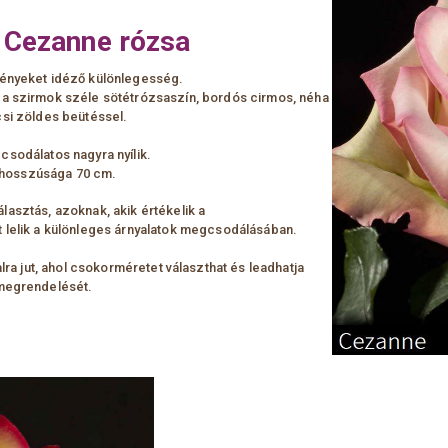
 Cezanne rózsa
ényeket idéző különlegesség.
a szirmok széle sötétrózsaszín, bordós cirmos, néha
csi zöldes beütéssel.
csodálatos nagyra nyílik.
hosszúsága 70 cm.
lasztás, azoknak, akik értékelik a
 lelik a különleges árnyalatok megcsodálásában.
lra jut, ahol csokorméretet választhat és leadhatja
megrendelését.