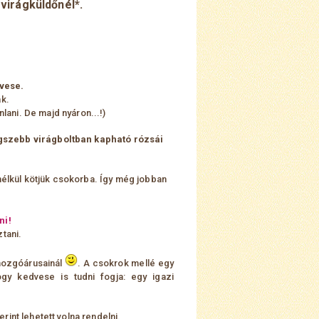
virágküldőnél*.
dvese.
ak.
lani. De majd nyáron...!)
egszebb virágboltban kapható rózsái
élkül kötjük csokorba. Így még jobban
ni!
tani.
mozgóárusainál
. A csokrok mellé egy
ogy kedvese is tudni fogja: egy igazi
int lehetett volna rendelni.