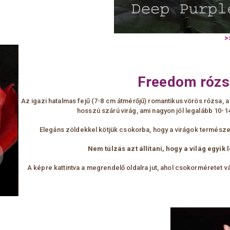
Freedom rózs
Az igazi hatalmas fejű (7-8 cm átmérőjű) romantikus vörös rózsa, 
hosszú szárú virág, ami nagyon jól
legalább 10-1
Elegáns zöldekkel kötjük csokorba, hogy a virágok termés
Nem túlzás azt állítani, hogy a világ egyik
A képre kattintva a megrendelő oldalra jut, ahol csokorméretet 