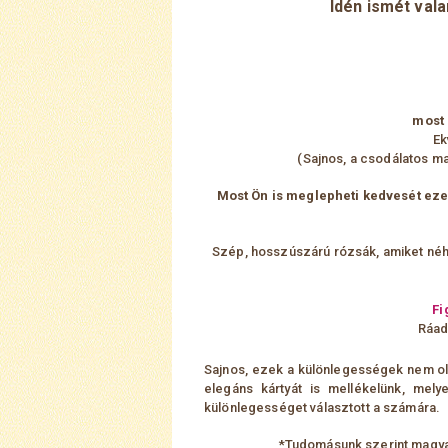
Idén ismét vala
most 
Ek
(Sajnos, a csodálatos ma
Most Ön is meglepheti kedvesét eze
Szép, hosszúszárú rózsák, amiket néh
Fi
Ráad
S
ajnos,
ezek a különlegességek nem olc
elegáns kártyát is mellékelünk, mely
különlegességet választott a számára.
*Tudomásunk szerint magyar 