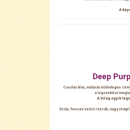
A kép
Deep Purp
Csodás lilás, mályvás különleges cir
a legszebbel megle
A Világ egyik leg
Szép, hosszú szárú rózsák, nagy virágf