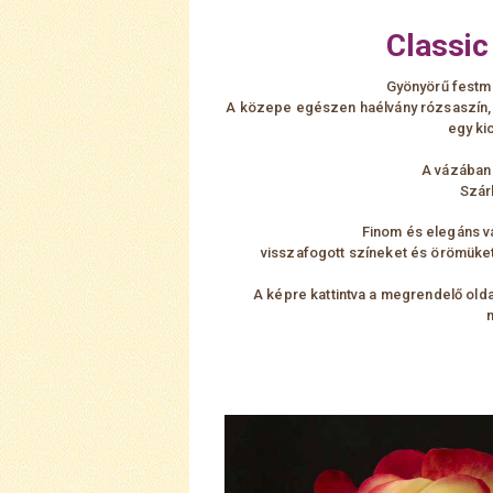
Classic
Gyönyörű festm
A közepe egészen haélvány rózsaszín, 
egy ki
A vázában 
Szár
Finom és elegáns vá
visszafogott színeket és örömüket
A képre kattintva a megrendelő olda