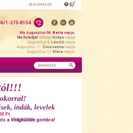
0
BEJELENTKEZÉS
36/1-375-8154
Ma Augusztus 06.
Berta
napja.
Ne feledje!
holnap
Ibolya
napja
Augusztus 8.
László
napja
Augusztus 11.
Zsuzsanna
napja
Augusztus 12.
Klára
napja.
ól!!!
okorral!
sek, indák, levelek
00 Ft
.
nts a
Virágküldés
gombra!