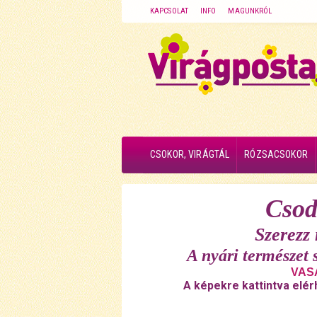
KAPCSOLAT
INFO
MAGUNKRÓL
CSOKOR, VIRÁGTÁL
RÓZSACSOKOR
Csod
Szerezz
A nyári természet 
VASÁ
A képekre kattintva elér