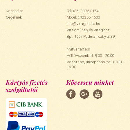
Kapcsolat
Tel: (36-1)375-8154
Cégeknek
Mobil:
(70)366-1600
info@viragposta.hu
Virágműhely és Virágbolt:
Bp., 1067 Podmaniczky u. 39.
Nyitva tartás:
Hétfő–szombat: 9:00 ‑ 20:00
Vasárnap, ünnepnapokon: 10:00 ‑
16:00
Kártyás fizetés
Kövessen minket
szolgáltatói